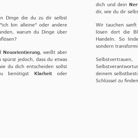
dich und dein
Ner
dir, wie du dir selb
n Dinge die du zu dir selbst
"ich bin alleine" oder andere
Wir tauchen sanft
unden, warum du Dinge über
lösen dort die B
auflösen?
Handeln. So lind
sondern transformi
d
Neuorientierung
, weißt aber
 spürst jedoch, dass du etwas
Selbstvertrau
ie du dich entscheiden sollst
Selbstverantwortu
Du benötigst
Klarheit
oder
deinem selbstbesti
Schlüssel zu finde