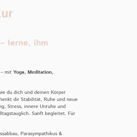
ur
– lerne, ihm
 – mit
Yoga, Meditation,
wie du dich und deinen Körper
henkt dir Stabilität, Ruhe und neue
ng, Stress, innere Unruhe und
ltagstauglich. Sanft begleitet. Für
ssabbau, Parasympathikus &