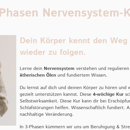
-Phasen Nervensystem-K
Dein Körper kennt den Weg 
wieder zu folgen.
Lerne dein
Nervensystem
verstehen und regulieren
ätherischen Ölen
und fundiertem Wissen.
Du lernst auf dich und deinen Körper zu hören und 
gezielt unterstützen kannst. Diese
4-wöchige Kur
sc
Selbstwirksamkeit. Diese Kur kann dir bei Erschöpfu
Schlafstörungen helfen. Wissenschaftlich fundiert. Al
nachhaltige Veränderung.
In 3-Phasen kümmern wir uns um Beruhigung & Stre