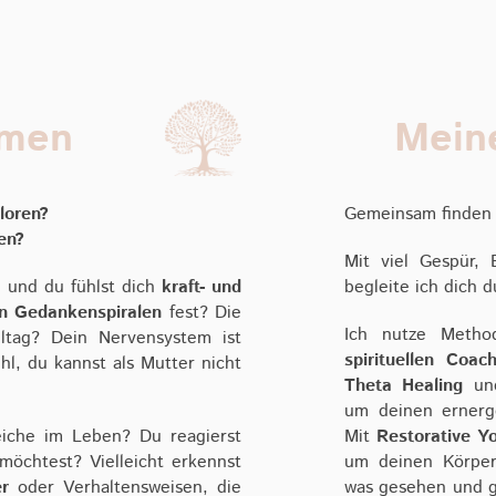
emen
Mein
rloren?
Gemeinsam finden 
en?
Mit viel Gespür, 
, und du fühlst dich
kraft- und
begleite ich dich 
n Gedankenspiralen
fest? Die
Ich nutze Meth
ltag? Dein Nervensystem ist
spirituellen Coac
hl, du kannst als Mutter nicht
Theta Healing
u
um deinen ernerg
eiche im Leben? Du reagierst
Mit
Restorative Y
möchtest? Vielleicht erkennst
um deinen Körper
r
oder Verhaltensweisen, die
was gesehen und g