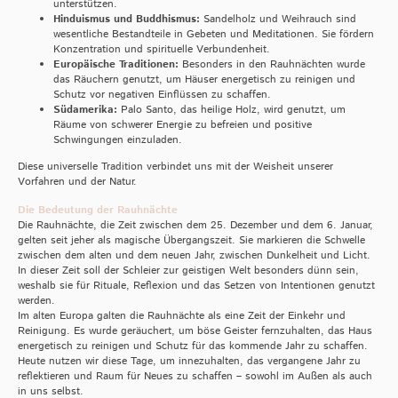
unterstützen.
Hinduismus und Buddhismus:
Sandelholz und Weihrauch sind
wesentliche Bestandteile in Gebeten und Meditationen. Sie fördern
Konzentration und spirituelle Verbundenheit.
Europäische Traditionen:
Besonders in den Rauhnächten wurde
das Räuchern genutzt, um Häuser energetisch zu reinigen und
Schutz vor negativen Einflüssen zu schaffen.
Südamerika:
Palo Santo, das heilige Holz, wird genutzt, um
Räume von schwerer Energie zu befreien und positive
Schwingungen einzuladen.
Diese universelle Tradition verbindet uns mit der Weisheit unserer
Vorfahren und der Natur.
Die Bedeutung der Rauhnächte
Die Rauhnächte, die Zeit zwischen dem 25. Dezember und dem 6. Januar,
gelten seit jeher als magische Übergangszeit. Sie markieren die Schwelle
zwischen dem alten und dem neuen Jahr, zwischen Dunkelheit und Licht.
In dieser Zeit soll der Schleier zur geistigen Welt besonders dünn sein,
weshalb sie für Rituale, Reflexion und das Setzen von Intentionen genutzt
werden.
Im alten Europa galten die Rauhnächte als eine Zeit der Einkehr und
Reinigung. Es wurde geräuchert, um böse Geister fernzuhalten, das Haus
energetisch zu reinigen und Schutz für das kommende Jahr zu schaffen.
Heute nutzen wir diese Tage, um innezuhalten, das vergangene Jahr zu
reflektieren und Raum für Neues zu schaffen – sowohl im Außen als auch
in uns selbst.