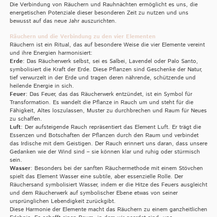
Die Verbindung von Räuchern und Rauhnächten ermöglicht es uns, die
energetischen Potenziale dieser besonderen Zeit zu nutzen und uns
bewusst auf das neue Jahr auszurichten.
Räuchern und die Verbindung zu den vier Elementen
Räuchern ist ein Ritual, das auf besondere Weise die vier Elemente vereint
und ihre Energien harmonisiert:
Erde
: Das Räucherwerk selbst, sei es Salbei, Lavendel oder Palo Santo,
symbolisiert die Kraft der Erde. Diese Pflanzen sind Geschenke der Natur,
tief verwurzelt in der Erde und tragen deren nährende, schützende und
heilende Energie in sich.
Feuer
: Das Feuer, das das Räucherwerk entzündet, ist ein Symbol für
Transformation. Es wandelt die Pflanze in Rauch um und steht für die
Fähigkeit, Altes loszulassen, Muster zu durchbrechen und Raum für Neues
zu schaffen.
Luft
: Der aufsteigende Rauch repräsentiert das Element Luft. Er trägt die
Essenzen und Botschaften der Pflanzen durch den Raum und verbindet
das Irdische mit dem Geistigen. Der Rauch erinnert uns daran, dass unsere
Gedanken wie der Wind sind – sie können klar und ruhig oder stürmisch
sein.
Wasser
: Besonders bei der sanften Räuchermethode mit einem Stövchen
spielt das Element Wasser eine subtile, aber essenzielle Rolle. Der
Räuchersand symbolisiert Wasser, indem er die Hitze des Feuers ausgleicht
und dem Räucherwerk auf symbolischer Ebene etwas von seiner
ursprünglichen Lebendigkeit zurückgibt.
Diese Harmonie der Elemente macht das Räuchern zu einem ganzheitlichen