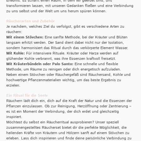
Erlebnis. Es schafft einen Raum, in dem wir geerdet sind, uns
transformieren lassen, mit unseren Gedanken fließen und eine Verbindung
zu uns selbst und der Welt um uns herum spüren können.
Räucherarten und Zubehör
Je nachdem, welches Ziel du verfolgst, gibt es verschiedene Arten zu
räuchern:
Mit einem Stövchen:
Eine sanfte Methode, bei der Kräuter und Blüten
langsam erhitzt werden. Der Sand dient dabei nicht nur der Isolation,
sondern harmonisiert das Ritual durch das verkörperte Element Wasser.
Mit Kohle:
Für intensivere Rituale. Kräuter oder Harze werden auf
glühender Kohle verbrannt, was ihre Essenzen kraftvoll freisetzt.
Mit Kräuterbündeln oder Palo Santo:
Eine schnelle und flexible
Methode, um Räume zu reinigen oder dich energetisch aufzuladen.
Neben einem Stövchen oder Räuchergefäß sind Räuchersand, Kohle und
hochwertige Pflanzenmaterialien wichtig, um das beste Ergebnis zu
erzielen.
Ein Ritual für die Seele
Räuchern lädt dich ein, dich auf die Kraft der Natur und die Essenzen der
Pflanzen einzulassen. Ob zur Reinigung, Herzöffnung oder Zentrierung –
es ist ein Moment der Verbindung, der dich erdet und gleichzeitig
inspiriert.
Möchtest du selbst ein Räucherritual ausprobieren? Unser speziell
zusammengestelltes Räucherset bietet dir die perfekte Möglichkeit, die
heilenden Kräfte von Kräutern und Hölzern sanft auf einem Stövchen zu
erleben. Lass dich inspirieren und finde deine persönliche Verbindung zu