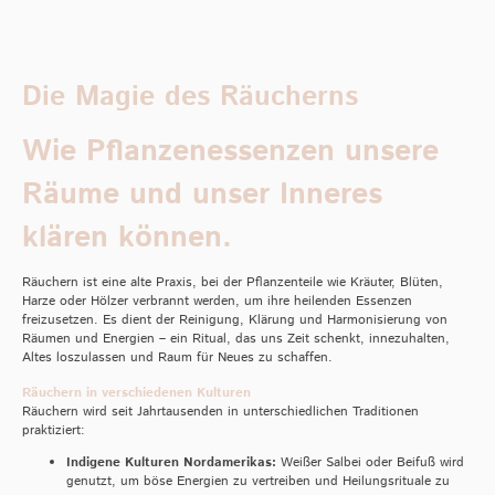
Die Magie des Räucherns
Wie Pflanzenessenzen unsere
Räume und unser Inneres
klären können.
Räuchern ist eine alte Praxis, bei der Pflanzenteile wie Kräuter, Blüten,
Harze oder Hölzer verbrannt werden, um ihre heilenden Essenzen
freizusetzen. Es dient der Reinigung, Klärung und Harmonisierung von
Räumen und Energien – ein Ritual, das uns Zeit schenkt, innezuhalten,
Altes loszulassen und Raum für Neues zu schaffen.
Räuchern in verschiedenen Kulturen
Räuchern wird seit Jahrtausenden in unterschiedlichen Traditionen
praktiziert:
Indigene Kulturen Nordamerikas:
Weißer Salbei oder Beifuß wird
genutzt, um böse Energien zu vertreiben und Heilungsrituale zu