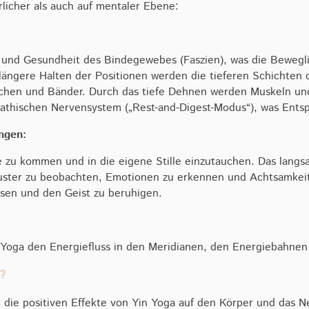
rlicher als auch auf mentaler Ebene:
tät und Gesundheit des Bindegewebes (Faszien), was die Bewegl
ängere Halten der Positionen werden die tieferen Schichten d
nochen und Bänder. Durch das tiefe Dehnen werden Muskeln u
pathischen Nervensystem („Rest-and-Digest-Modus“), was Ents
ngen:
he zu kommen und in die eigene Stille einzutauchen. Das lang
ster zu beobachten, Emotionen zu erkennen und Achtsamkeit z
assen und den Geist zu beruhigen.
Yoga den Energiefluss in den Meridianen, den Energiebahnen
?
 die positiven Effekte von Yin Yoga auf den Körper und das N