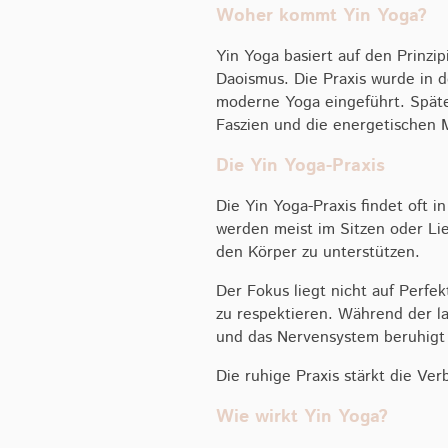
Woher kommt Yin Yoga?
Yin Yoga basiert auf den Prinzi
Daoismus. Die Praxis wurde in d
moderne Yoga eingeführt. Später
Faszien und die energetischen 
Die Yin Yoga-Praxis
Die Yin Yoga-Praxis findet oft 
werden meist im Sitzen oder Li
den Körper zu unterstützen.
Der Fokus liegt nicht auf Perfe
zu respektieren. Während der l
und das Nervensystem beruhigt 
Die ruhige Praxis stärkt die Ve
Wie wirkt Yin Yoga?