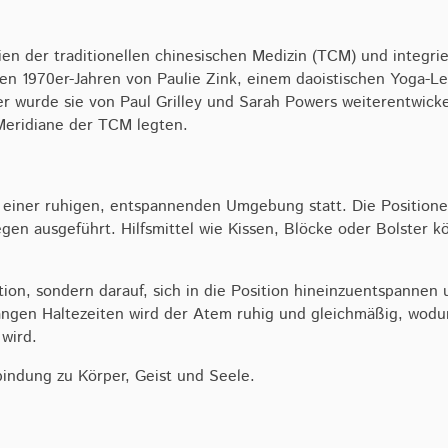
pien der traditionellen chinesischen Medizin (TCM) und integr
en 1970er-Jahren von Paulie Zink, einem daoistischen Yoga-Le
 wurde sie von Paul Grilley und Sarah Powers weiterentwickel
Meridiane der TCM legten.
in einer ruhigen, entspannenden Umgebung statt. Die Position
egen ausgeführt. Hilfsmittel wie Kissen, Blöcke oder Bolster
ktion, sondern darauf, sich in die Position hineinzuentspanne
angen Haltezeiten wird der Atem ruhig und gleichmäßig, wod
wird.
rbindung zu Körper, Geist und Seele.