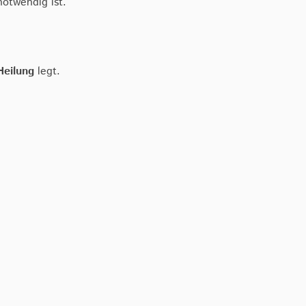
otwendig ist.
Heilung
legt.